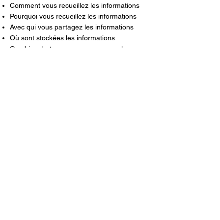
Comment vous recueillez les informations
Pourquoi vous recueillez les informations
Avec qui vous partagez les informations
Où sont stockées les informations
Combien de temps vous conservez les
informations
Comment vous protégez les informations
Les modifications ou mises à jour de la
Politique de confidentialité.
Cliquez ici
pour obtenir des informations
plus détaillées sur la création de votre
politique de confidentialité.
Mentions légales